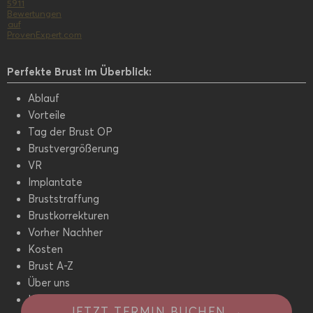
5911
Bewertungen
auf
Kuzbari
ProvenExpert.com
Zentrum
Perfekte Brust im Überblick:
Ablauf
für
Vorteile
Tag der Brust OP
Ästhetische
Brustvergrößerung
VR
Medizin
Implantate
Bruststraffung
Brustkorrekturen
Vorher Nachher
Kosten
Brust A-Z
Über uns
Kontakt
TERMIN BUCHEN