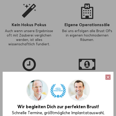
Kein Hokus Pokus
Eigene Operationssäle
Auch wenn unsere Ergebnisse
Bei uns erfolgen alle Brust OPs
oft mit Zauberei verglichen
in eigenen hochmodernen
werden, ist alles
Räumen.
wissenschaftlich fundiert.
Schnelle Termine
Finanzierung
Wir reservieren sehr viel Zeit für
Alle Brust OPs können auch in
unverbindliche
Raten bezahlt werden.
Erstberatungsgespräche.
Wir begleiten Dich zur perfekten Brust!
Schnelle Termine, größtmögliche Implantatauswahl,