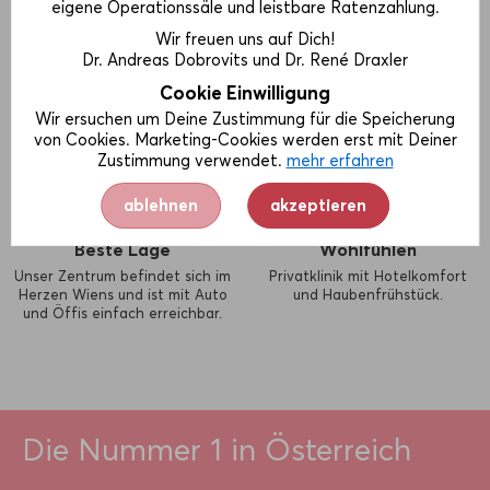
eigene Operationssäle und leistbare Ratenzahlung.
Wir freuen uns auf Dich!
Vectra 3D
Hochspezialisiert
Dr. Andreas Dobrovits und Dr. René Draxler
Mit unserer 3D Body-Cam
Alle unsere Mitarbeiter sind auf
planen wir zusammen Deine
Schönheitsmedizin
Cookie Einwilligung
perfekte Brust.
hochspezialisiert.
Wir ersuchen um Deine Zustimmung für die Speicherung
von Cookies. Marketing-Cookies werden erst mit Deiner
Zustimmung verwendet.
mehr erfahren
ablehnen
akzeptieren
Beste Lage
Wohlfühlen
Unser Zentrum befindet sich im
Privatklinik mit Hotelkomfort
Herzen Wiens und ist mit Auto
und Haubenfrühstück.
und Öffis einfach erreichbar.
Die Nummer 1 in Österreich