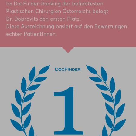
Im DocFinder-Ranking der beliebtesten
Plastischen Chirurgien Österreichs belegt
Dr. Dobrovits den ersten Platz.
Diese Auszeichnung basiert auf den Bewertungen
echter PatientInnen.