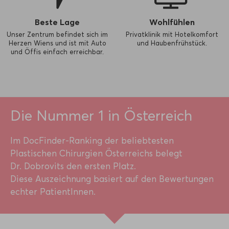
Beste Lage
Wohlfühlen
Unser Zentrum befindet sich im
Privatklinik mit Hotelkomfort
Herzen Wiens und ist mit Auto
und Haubenfrühstück.
und Öffis einfach erreichbar.
Die Nummer 1 in Österreich
Im DocFinder-Ranking der beliebtesten
Plastischen Chirurgien Österreichs belegt
Dr. Dobrovits den ersten Platz.
Diese Auszeichnung basiert auf den Bewertungen
echter PatientInnen.