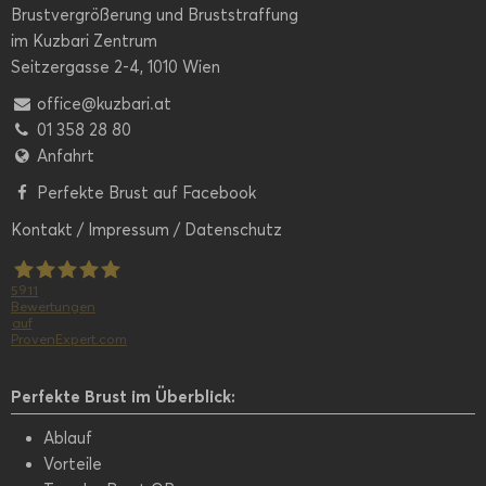
Brustvergrößerung und Bruststraffung
im Kuzbari Zentrum
Seitzergasse 2-4, 1010 Wien
office@kuzbari.at
01 358 28 80
Anfahrt
Perfekte Brust auf Facebook
Kontakt
/
Impressum
/
Datenschutz
5911
Bewertungen
auf
Kuzbari
ProvenExpert.com
Zentrum
Perfekte Brust im Überblick:
Ablauf
für
Vorteile