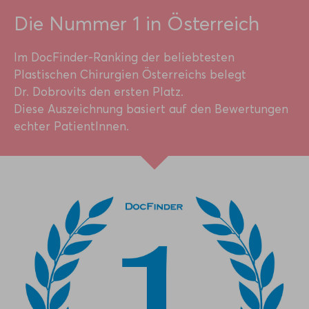
Die Nummer 1 in Österreich
Im DocFinder-Ranking der beliebtesten
Plastischen Chirurgien Österreichs belegt
Dr. Dobrovits den ersten Platz.
Diese Auszeichnung basiert auf den Bewertungen
echter PatientInnen.